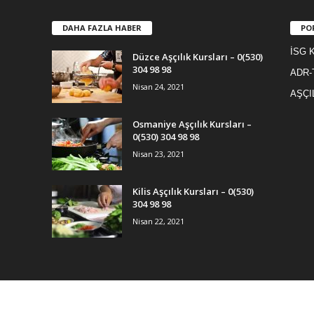
DAHA FAZLA HABER
PO
İSG K
Düzce Aşçılık Kursları – 0(530)
304 98 98
ADR-
Nisan 24, 2021
AŞÇI
Osmaniye Aşçılık Kursları –
0(530) 304 98 98
Nisan 23, 2021
Kilis Aşçılık Kursları – 0(530)
304 98 98
Nisan 22, 2021