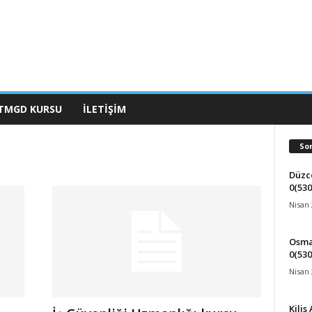
TMGD KURSU
İLETIŞIM
So
Düzce
0(530
Nisan 
Osman
0(530
Nisan 
Kilis 