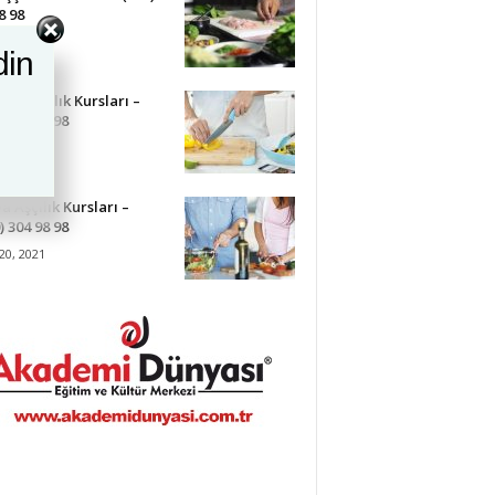
8 98
22, 2021
din
ük Aşçılık Kursları –
) 304 98 98
21, 2021
a Aşçılık Kursları –
) 304 98 98
20, 2021