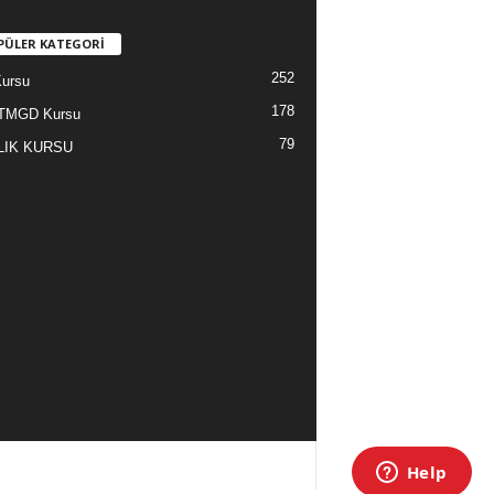
PÜLER KATEGORİ
252
ursu
178
TMGD Kursu
79
LIK KURSU