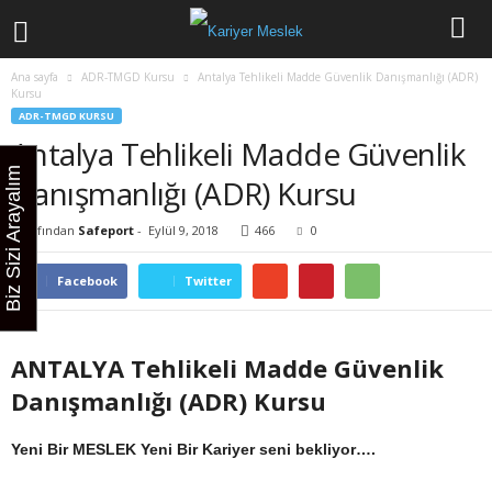
Ana sayfa
ADR-TMGD Kursu
Antalya Tehlikeli Madde Güvenlik Danışmanlığı (ADR)
Kursu
ADR-TMGD KURSU
Antalya Tehlikeli Madde Güvenlik
Biz Sizi Arayalım
Danışmanlığı (ADR) Kursu
Tarafından
Safeport
-
Eylül 9, 2018
466
0
Facebook
Twitter
ANTALYA Tehlikeli Madde Güvenlik
Danışmanlığı (ADR) Kursu
Yeni Bir MESLEK Yeni Bir Kariyer seni bekliyor….