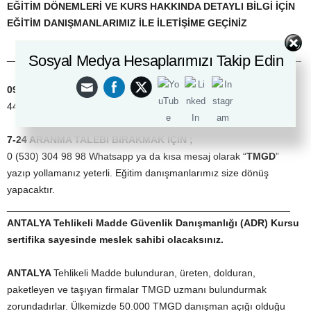
EĞİTİM DÖNEMLERİ VE KURS HAKKINDA DETAYLI BİLGİ İÇİN
EĞİTİM DANIŞMANLARIMIZ İLE İLETİŞİME GEÇİNİZ
_____________________________________________________
Sosyal Medya Hesaplarımızı Takip Edin
09:00 – 19:00 SAATLERİ ARASINDA İLETİŞİM İÇİN
444 33 07 No’lu telefondan direk iletişime geçebilirsiniz.
7-24 ARANMA TALEBİ BIRAKMAK İÇİN ;
0 (530) 304 98 98 Whatsapp ya da kısa mesaj olarak “
TMGD
”
yazıp yollamanız yeterli. Eğitim danışmanlarımız size dönüş
yapacaktır.
___________________________________________________
ANTALYA
Tehlikeli Madde Güvenlik Danışmanlığı (ADR) Kursu
sertifika sayesinde meslek sahibi olacaksınız.
ANTALYA
Tehlikeli Madde bulunduran, üreten, dolduran,
paketleyen ve taşıyan firmalar TMGD uzmanı bulundurmak
zorundadırlar. Ülkemizde 50.000 TMGD danışman açığı olduğu