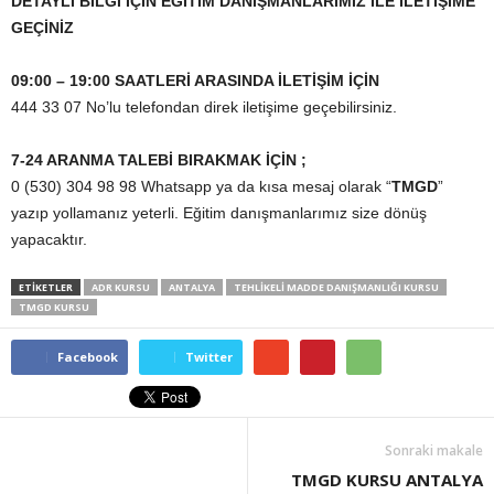
DETAYLI BİLGİ İÇİN EĞİTİM DANIŞMANLARIMIZ İLE İLETİŞİME
GEÇİNİZ
09:00 – 19:00 SAATLERİ ARASINDA İLETİŞİM İÇİN
444 33 07 No’lu telefondan direk iletişime geçebilirsiniz.
7-24 ARANMA TALEBİ BIRAKMAK İÇİN ;
0 (530) 304 98 98 Whatsapp ya da kısa mesaj olarak “
TMGD
”
yazıp yollamanız yeterli. Eğitim danışmanlarımız size dönüş
yapacaktır.
ETİKETLER
ADR KURSU
ANTALYA
TEHLIKELI MADDE DANIŞMANLIĞI KURSU
TMGD KURSU
Facebook
Twitter
Sonraki makale
TMGD KURSU ANTALYA