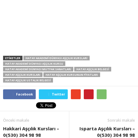
ETİKETLER
HATAY AKADEMI DÜNYASI AŞÇILIK KURSLARI
HATAY AKADEMI DÜNYASI AŞÇILIK KURSU
HATAY AKADEMI DÜNYASI MUTFAK SANATLARI
HATAY AŞÇILIK BELGESI
HATAY AŞÇILIK KURSLARI
HATAY AŞÇILIK KURSUNUN FIYATLARI
HATAY AŞÇILIK USTALIK BELGESI
Facebook
Twitter
Önceki makale
Sonraki makale
Hakkari Aşçılık Kursları –
Isparta Aşçılık Kursları –
0(530) 304 98 98
0(530) 304 98 98