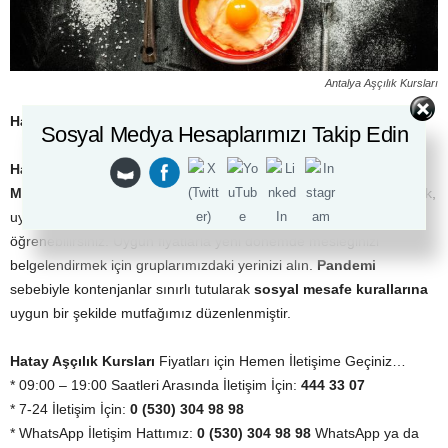
Antalya Aşçılık Kursları
Hatay Aşçılık Kursları
– 0(530) 304 98 98
Sosyal Medya Hesaplarımızı Takip Edin
Hatay Akademi Dünyası Aşçılık Kurslarına
katılarak
Türk
Mutfağı ve Dünya Mutfağı
dâhil temel aşçılık teknikleri, yaratıcılık,
uygun süsleme teknikleri ve sunumları ayrıntılı şekilde
öğrenebilirsiniz. Uygun fiyatlarla yeni dönemde mesleğinizi
belgelendirmek için gruplarımızdaki yerinizi alın.
Pandemi
sebebiyle kontenjanlar sınırlı tutularak
sosyal mesafe
kurallarına
uygun bir şekilde mutfağımız düzenlenmiştir.
Hatay Aşçılık Kursları
Fiyatları için Hemen İletişime Geçiniz…
* 09:00 – 19:00 Saatleri Arasında İletişim İçin:
444 33 07
* 7-24 İletişim İçin:
0 (530) 304 98 98
* WhatsApp İletişim Hattımız:
0 (530) 304 98 98
WhatsApp ya da