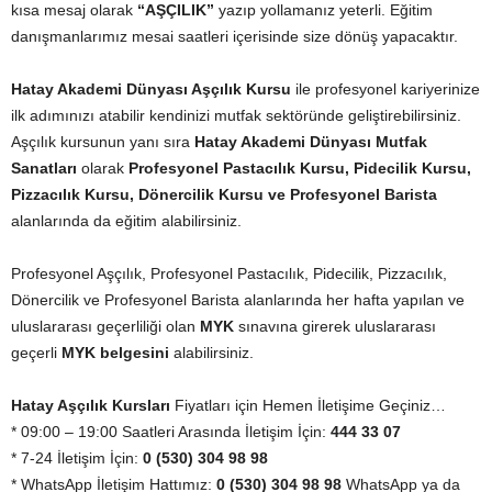
kısa mesaj olarak
“AŞÇILIK”
yazıp yollamanız yeterli. Eğitim
danışmanlarımız mesai saatleri içerisinde size dönüş yapacaktır.
Hatay Akademi Dünyası Aşçılık Kursu
ile profesyonel kariyerinize
ilk adımınızı atabilir kendinizi mutfak sektöründe geliştirebilirsiniz.
Aşçılık kursunun yanı sıra
Hatay Akademi Dünyası Mutfak
Sanatları
olarak
Profesyonel Pastacılık Kursu, Pidecilik Kursu,
Pizzacılık Kursu, Dönercilik Kursu ve Profesyonel Barista
alanlarında da eğitim alabilirsiniz.
Profesyonel Aşçılık, Profesyonel Pastacılık, Pidecilik, Pizzacılık,
Dönercilik ve Profesyonel Barista alanlarında her hafta yapılan ve
uluslararası geçerliliği olan
MYK
sınavına girerek uluslararası
geçerli
MYK belgesini
alabilirsiniz.
Hatay Aşçılık Kursları
Fiyatları için Hemen İletişime Geçiniz…
* 09:00 – 19:00 Saatleri Arasında İletişim İçin:
444 33 07
* 7-24 İletişim İçin:
0 (530) 304 98 98
* WhatsApp İletişim Hattımız:
0 (530) 304 98 98
WhatsApp ya da