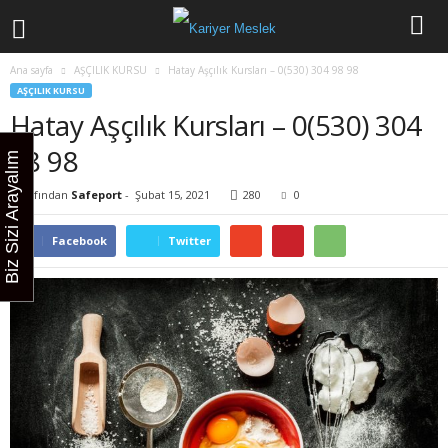
Ana sayfa
AŞÇILIK KURSU
Hatay Aşçılık Kursları – 0(530) 304 98 98
AŞÇILIK KURSU
Hatay Aşçılık Kursları – 0(530) 304
98 98
Biz Sizi Arayalım
Tarafından
Safeport
-
Şubat 15, 2021
280
0
Facebook
Twitter