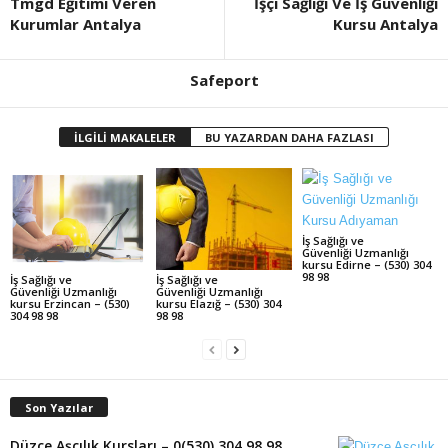
Tmgd Eğitimi Veren
İşçi Sağlığı Ve İş Güvenliği
Kurumlar Antalya
Kursu Antalya
Safeport
İLGİLİ MAKALELER
BU YAZARDAN DAHA FAZLASI
İş Sağlığı ve
Güvenliği Uzmanlığı
kursu Edirne – (530) 304
98 98
İş Sağlığı ve
İş Sağlığı ve
Güvenliği Uzmanlığı
Güvenliği Uzmanlığı
kursu Erzincan – (530)
kursu Elazığ – (530) 304
304 98 98
98 98
Son Yazılar
Düzce Aşçılık Kursları – 0(530) 304 98 98