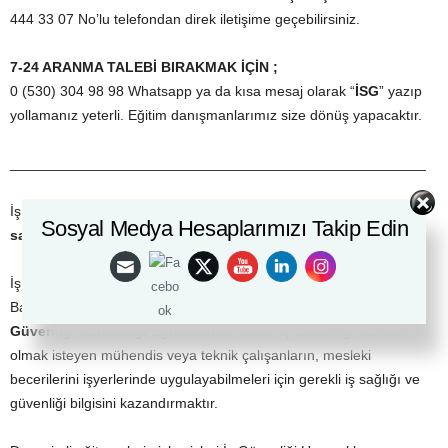
444 33 07 No’lu telefondan direk iletişime geçebilirsiniz.
7-24 ARANMA TALEBİ BIRAKMAK İÇİN ;
0 (530) 304 98 98 Whatsapp ya da kısa mesaj olarak “
İSG
” yazıp
yollamanız yeterli. Eğitim danışmanlarımız size dönüş yapacaktır.
____________________________________________________
İş Güvenliği
Uzmanı kursu
Antalya
sertifika sayesinde meslek
Sosyal Medya Hesaplarımızı Takip Edin
sahibi olacaksınız.
İş Güvenliği
Uzmanı kursu
Antalya Türkiye’nin Çalışma
Bakanlığınca Yetkilendirilmiş Güvenliği Eğitim Merkeziyiz.
İş
Güvenliği Uzmanlığı Eğitimininin
amacı İş Güvenliği Uzmanı
olmak isteyen mühendis veya teknik çalışanların, mesleki
becerilerini işyerlerinde uygulayabilmeleri için gerekli iş sağlığı ve
güvenliği bilgisini kazandırmaktır.