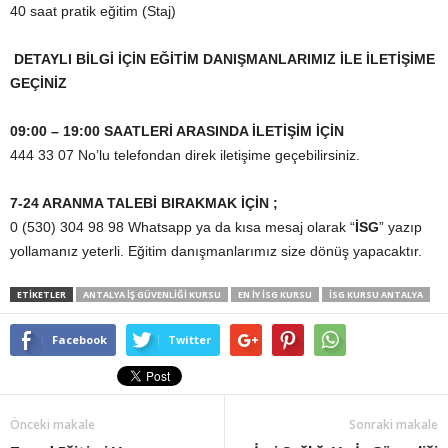
40 saat pratik eğitim (Staj)
DETAYLI BİLGİ İÇİN EĞİTİM DANIŞMANLARIMIZ İLE İLETİŞİME
GEÇİNİZ
09:00 – 19:00 SAATLERİ ARASINDA İLETİŞİM İÇİN
444 33 07 No’lu telefondan direk iletişime geçebilirsiniz.
7-24 ARANMA TALEBİ BIRAKMAK İÇİN ;
0 (530) 304 98 98 Whatsapp ya da kısa mesaj olarak “
İSG
” yazıp
yollamanız yeterli. Eğitim danışmanlarımız size dönüş yapacaktır.
ETİKETLER
ANTALYA IŞ GÜVENLIĞI KURSU
EN IY ISG KURSU
ISG KURSU ANTALYA
Facebook
Twitter
Önceki makale
Sonraki makale