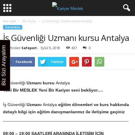
Ana sayfa
İSG Kursu
İş Güvenliği Uzmanı kursu Antalya
İSG KURSU
İş Güvenliği Uzmanı kursu Antalya
Biz Sizi Arayalım
Tarafından
Safeport
-
Eylül 9, 2018
437
0
Facebook
Twitter
İş Güvenliği
Uzmanı kursu
Antalya
Yeni Bir MESLEK Yeni Bir Kariyer seni bekliyor….
İş Güvenliği
Uzmanı
Antalya
eğitim dönemleri ve kurs hakkında
detaylı bilgi için eğitim danışmanlarımız ile iletişime geçiniz
____________________________________________________
09:00 – 19:00 SAATLERİ ARASINDA İLETİŞİM İÇİN