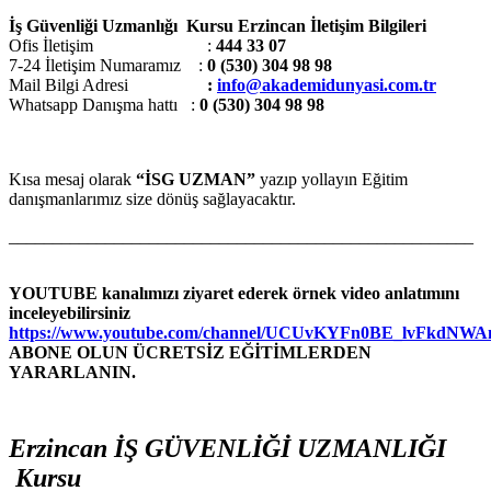
İş Güvenliği Uzmanlığı Kursu Erzincan İletişim Bilgileri
Ofis İletişim :
444 33 07
7-24 İletişim Numaramız :
0 (530) 304 98 98
Mail Bilgi Adresi
:
info@akademidunyasi.com.tr
Whatsapp Danışma hattı
:
0 (530) 304 98 98
Kısa mesaj olarak
“İSG UZMAN”
yazıp yollayın Eğitim
danışmanlarımız size dönüş sağlayacaktır.
_____________________________________________________
YOUTUBE kanalımızı ziyaret ederek örnek video anlatımını
inceleyebilirsiniz
https://www.youtube.com/channel/UCUvKYFn0BE_lvFkdNW
ABONE OLUN ÜCRETSİZ EĞİTİMLERDEN
YARARLANIN.
Erzincan İŞ GÜVENLİĞİ UZMANLIĞI
Kursu