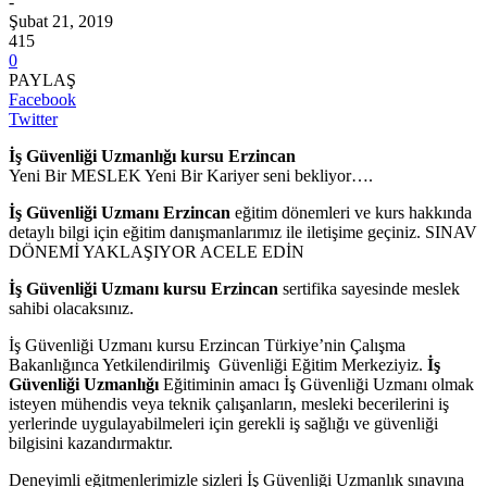
-
Şubat 21, 2019
415
0
PAYLAŞ
Facebook
Twitter
İş Güvenliği
Uzmanlığı kursu
Erzincan
Yeni Bir MESLEK Yeni Bir Kariyer seni bekliyor….
İş Güvenliği
Uzmanı
Erzincan
eğitim dönemleri ve kurs hakkında
detaylı bilgi için eğitim danışmanlarımız ile iletişime geçiniz. SINAV
DÖNEMİ YAKLAŞIYOR ACELE EDİN
İş Güvenliği
Uzmanı kursu
Erzincan
sertifika sayesinde meslek
sahibi olacaksınız.
İş Güvenliği Uzmanı kursu Erzincan Türkiye’nin Çalışma
Bakanlığınca Yetkilendirilmiş Güvenliği Eğitim Merkeziyiz.
İş
Güvenliği Uzmanlığı
Eğitiminin amacı İş Güvenliği Uzmanı olmak
isteyen mühendis veya teknik çalışanların, mesleki becerilerini iş
yerlerinde uygulayabilmeleri için gerekli iş sağlığı ve güvenliği
bilgisini kazandırmaktır.
Deneyimli eğitmenlerimizle sizleri İş Güvenliği Uzmanlık sınavına