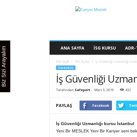
K
a
r
i
y
e
r
ANA SAYFA
İSG KURSU
ADR-
Biz Sizi Arayalım
M
e
Ana sayfa
İSG Kursu
İş Güvenliği Uzmanlığı kurs
s
İSG KURSU
l
İş Güvenliği Uzman
e
k
Tarafından
Safeport
-
Mart 3, 2019
432
PAYLAŞ
Facebook
Twit
İş Güvenliği
Uzmanlığı kursu
İstanbul
Yeni Bir MESLEK Yeni Bir Kariyer seni bek