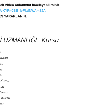
k video anlatımını inceleyebilirsiniz
UCUvKYFn0BE_lvFkdNWAm8JA
EN YARARLANIN.
Ğİ UZMANLIĞI Kursu
u
Kursu
rsu
su
rsu
 Kursu
rsu
Kursu
ı Kursu
rsu