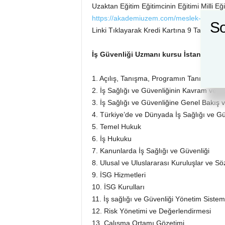
Uzaktan Eğitim Eğitimcinin Eğitimi Milli Eğ
https://akademiuzem.com/meslek-kursu/egi
So
Linki Tıklayarak Kredi Kartına 9 Taksit Öde
İş Güvenliği
Uzmanı kursu
İstanbul
E
ğ
1. Açılış, Tanışma, Programın Tanıtımı v
2. İş Sağlığı ve Güvenliğinin Kavram ve Ku
3. İş Sağlığı ve Güvenliğine Genel Bakış 
4. Türkiye’de ve Dünyada İş Sağlığı ve Gü
5. Temel Hukuk
6. İş Hukuku
7. Kanunlarda İş Sağlığı ve Güvenliği
8. Ulusal ve Uluslararası Kuruluşlar ve S
9. İSG Hizmetleri
10. İSG Kurulları
11. İş sağlığı ve Güvenliği Yönetim Sisteml
12. Risk Yönetimi ve Değerlendirmesi
13. Çalışma Ortamı Gözetimi