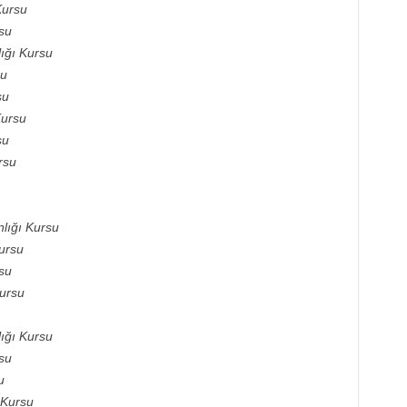
Kursu
su
ığı Kursu
su
su
Kursu
su
rsu
lığı Kursu
ursu
su
ursu
ığı Kursu
su
u
 Kursu