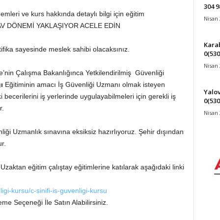
304 9
emleri ve kurs hakkında detaylı bilgi için eğitim
Nisan 
 SINAV DÖNEMİ YAKLAŞIYOR ACELE EDİN
Karab
tifika sayesinde meslek sahibi olacaksınız.
0(530
Nisan 
e’nin Çalışma Bakanlığınca Yetkilendirilmiş Güvenliği
ğı
Eğitiminin amacı İş Güvenliği Uzmanı olmak isteyen
Yalov
becerilerini iş yerlerinde uygulayabilmeleri için gerekli iş
0(530
r.
Nisan 
nliği Uzmanlık sınavına eksiksiz hazırlıyoruz. Şehir dışından
r.
 Uzaktan eğitim çalıştay eğitimlerine katılarak aşağıdaki linki
gi-kursu/c-sinifi-is-guvenligi-kursu
me Seçeneği İle Satın Alabilirsiniz.