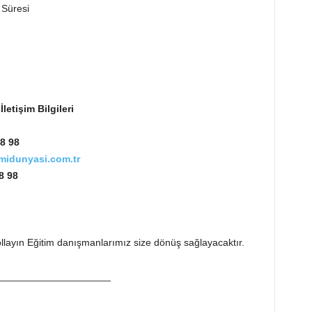
 Süresi
etişim Bilgileri
8 98
idunyasi.com.tr
8 98
llayın Eğitim danışmanlarımız size dönüş sağlayacaktır.
____________________