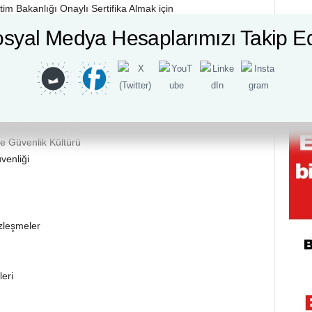
itim Bakanlığı Onaylı Sertifika Almak için
timcinin-egitimi
syal Medya Hesaplarımızı Takip E
me Seçeneği İle Satın Alabilirsiniz.
itim Konular
ı
e Ön Test Uygulaması
rallarının Gelişimi
ve Güvenlik Kültürü
venliği
özleşmeler
eri