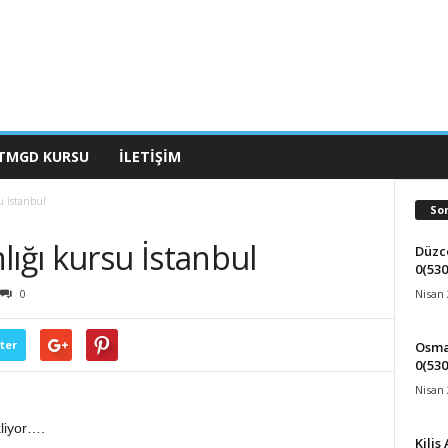
TMGD KURSU
İLETIŞIM
u İstanbul
So
lığı kursu İstanbul
Düzce
0(530
Nisan 
0
ter
Osman
0(530
Nisan 
liyor….
Kilis 