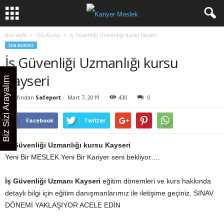
Ana sayfa
İSG Kursu
İş Güvenliği Uzmanlığı kursu Kayseri
İSG KURSU
İş Güvenliği Uzmanlığı kursu
Kayseri
Biz Sizi Arayalım
Tarafından
Safeport
-
Mart 7, 2019
430
0
Facebook
Twitter
İş Güvenliği
Uzmanlığı kursu
Kayseri
Yeni Bir MESLEK Yeni Bir Kariyer seni bekliyor….
İş Güvenliği
Uzmanı
Kayseri
eğitim dönemleri ve kurs hakkında
detaylı bilgi için eğitim danışmanlarımız ile iletişime geçiniz. SINAV
DÖNEMİ YAKLAŞIYOR ACELE EDİN