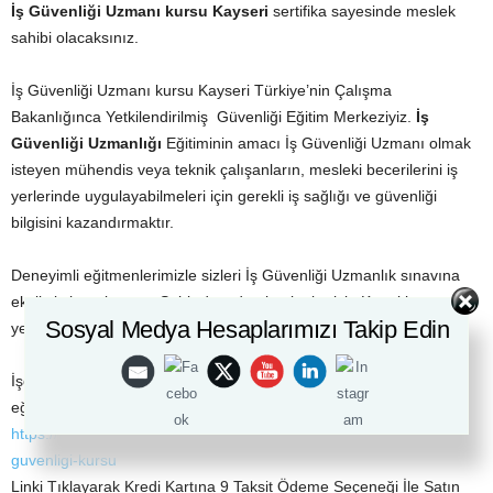
İş Güvenliği
Uzmanı kursu
Kayseri
sertifika sayesinde meslek
sahibi olacaksınız.
İş Güvenliği Uzmanı kursu Kayseri Türkiye’nin Çalışma
Bakanlığınca Yetkilendirilmiş Güvenliği Eğitim Merkeziyiz.
İş
Güvenliği Uzmanlığı
Eğitiminin amacı İş Güvenliği Uzmanı olmak
isteyen mühendis veya teknik çalışanların, mesleki becerilerini iş
yerlerinde uygulayabilmeleri için gerekli iş sağlığı ve güvenliği
bilgisini kazandırmaktır.
Deneyimli eğitmenlerimizle sizleri İş Güvenliği Uzmanlık sınavına
eksiksiz hazırlıyoruz. Şehir dışından katılanlar için Konaklama
Sosyal Medya Hesaplarımızı Takip Edin
yerimiz mevcuttur.
İşçi Sağlığı Ve İş Güvenliği Kursu Kayseri Uzaktan eğitim çalıştay
eğitimlerine katılarak aşağıdaki linki tıklayınız
https://akademiuzem.com/c-sinifi-is-guvenligi-kursu/c-sinifi-is-
guvenligi-kursu
Linki Tıklayarak Kredi Kartına 9 Taksit Ödeme Seçeneği İle Satın