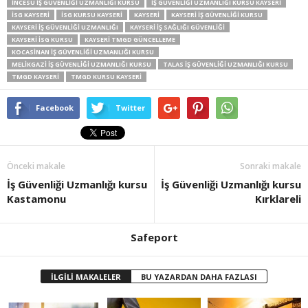
İNCESU İŞ GÜVENLIĞI UZMANLIĞI KURSU
İŞ GÜVENLIĞI UZMANLIĞI KURSU KAYSERI
İSG KAYSERI
İSG KURSU KAYSERI
KAYSERI
KAYSERI IŞ GÜVENLIĞI KURSU
KAYSERI IŞ GÜVENLIĞI UZMANLIĞI
KAYSERI IŞ SAĞLIĞI GÜVENLIĞI
KAYSERI İSG KURSU
KAYSERI TMGD GÜNCELLEME
KOCASINAN İŞ GÜVENLIĞI UZMANLIĞI KURSU
MELIKGAZI İŞ GÜVENLIĞI UZMANLIĞI KURSU
TALAS İŞ GÜVENLIĞI UZMANLIĞI KURSU
TMGD KAYSERI
TMGD KURSU KAYSERI
Facebook
Twitter
Önceki makale
Sonraki makale
İş Güvenliği Uzmanlığı kursu
İş Güvenliği Uzmanlığı kursu
Kastamonu
Kırklareli
Safeport
İLGİLİ MAKALELER
BU YAZARDAN DAHA FAZLASI