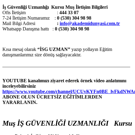
İş Güvenliği Uzmanlığı Kursu Muş İletişim Bilgileri
Ofis İletişim :
444 33 07
7-24 İletişim Numaramız :
0 (530) 304 98 98
Mail Bilgi Adresi
:
info@akademidunyasi.com.tr
Whatsapp Danışma hattı
:
0 (530) 304 98 98
Kısa mesaj olarak
“İSG UZMAN”
yazıp yollayın Eğitim
danışmanlarımız size dönüş sağlayacaktır.
_____________________________________________________
YOUTUBE kanalımızı ziyaret ederek örnek video anlatımını
inceleyebilirsiniz
https://www.youtube.com/channel/UCUvKYFn0BE_lvFkdNW
ABONE OLUN ÜCRETSİZ EĞİTİMLERDEN
YARARLANIN.
Muş İŞ GÜVENLİĞİ UZMANLIĞI Kursu