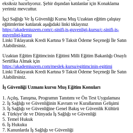
eksiksiz hazırlıyoruz. Şehir dışından katılanlar için Konaklama
yerimiz mevcuttur.
İşçi Sağlığı Ve İş Güvenliği Kursu Muş Uzaktan eğitim çalıştay
eğitimlerine katılarak aşağıdaki linki tıklayınız
https://akademiuzem.com/c-sinifi-is-guvenligi-kursu/c-sinifi-is-
guvenligi-kursu
Linki Tıklayarak Kredi Kartına 9 Taksit Ödeme Seçeneği İle Satın
Alabilirsiniz.
Uzaktan Eğitim Eğitimcinin Eğitimi Milli Eğitim Bakanlığı Onaylı
Sertifika Almak için
https://akademiuzem.com/meslek-kursu/egitimcinin-egitimi
Linki Tıklayarak Kredi Kartına 9 Taksit Ödeme Seçeneği İle Satın
Alabilirsiniz.
İş Güvenliği
Uzmanı kursu
Muş
E
ğ
itim Konular
ı
1. Açılış, Tanışma, Programın Tanıtımı ve Ön Test Uygulaması
2. İş Sağlığı ve Güvenliğinin Kavram ve Kurallarının Gelişimi
3. İş Sağlığı ve Güvenliğine Genel Bakış ve Güvenlik Kültürü
4. Türkiye’de ve Dünyada İş Sağlığı ve Güvenliği
5. Temel Hukuk
6. İş Hukuku
7. Kanunlarda İş Sağlığı ve Güvenliği