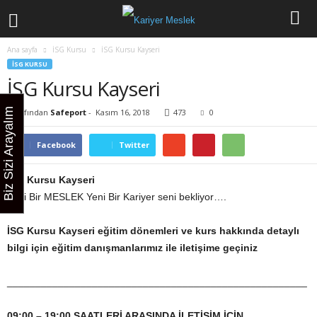
Ana sayfa
İSG Kursu
İSG Kursu Kayseri
İSG KURSU
İSG Kursu Kayseri
Biz Sizi Arayalım
Tarafından
Safeport
-
Kasım 16, 2018
473
0
Facebook
Twitter
İSG
Kursu Kayseri
Yeni Bir MESLEK Yeni Bir Kariyer seni bekliyor….
İSG
Kursu Kayseri
eğitim dönemleri ve kurs hakkında detaylı
bilgi için eğitim danışmanlarımız ile iletişime geçiniz
_____________________________________________________
09:00 – 19:00 SAATLERİ ARASINDA İLETİŞİM İÇİN