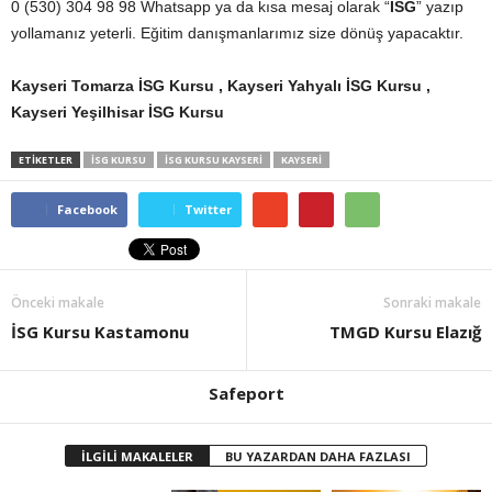
0 (530) 304 98 98 Whatsapp ya da kısa mesaj olarak “
İSG
” yazıp
yollamanız yeterli. Eğitim danışmanlarımız size dönüş yapacaktır.
Kayseri Tomarza İSG Kursu , Kayseri Yahyalı İSG Kursu ,
Kayseri Yeşilhisar İSG Kursu
ETİKETLER
ISG KURSU
İSG KURSU KAYSERI
KAYSERI
Facebook
Twitter
Önceki makale
Sonraki makale
İSG Kursu Kastamonu
TMGD Kursu Elazığ
Safeport
İLGİLİ MAKALELER
BU YAZARDAN DAHA FAZLASI