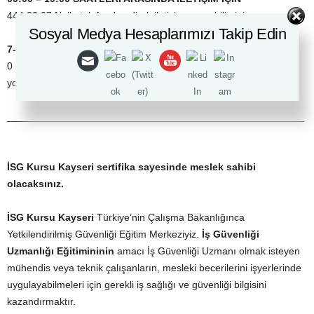
444 33 07 No’lu telefondan direk iletişime geçebilirsiniz.
Sosyal Medya Hesaplarımızı Takip Edin
7-24 ARANMA TALEBİ BIRAKMAK İÇİN ;
0 (530) 304 98 98 Whatsapp ya da kısa mesaj olarak “
İSG
” yazıp
yollamanız yeterli. Eğitim danışmanlarımız size dönüş yapacaktır.
_____________________________________________________
İSG
Kursu Kayseri
sertifika sayesinde meslek sahibi
olacaksınız.
İSG
Kursu Kayseri
Türkiye’nin Çalışma Bakanlığınca
Yetkilendirilmiş Güvenliği Eğitim Merkeziyiz.
İş Güvenliği
Uzmanlığı Eğitimininin
amacı İş Güvenliği Uzmanı olmak isteyen
mühendis veya teknik çalışanların, mesleki becerilerini işyerlerinde
uygulayabilmeleri için gerekli iş sağlığı ve güvenliği bilgisini
kazandırmaktır.