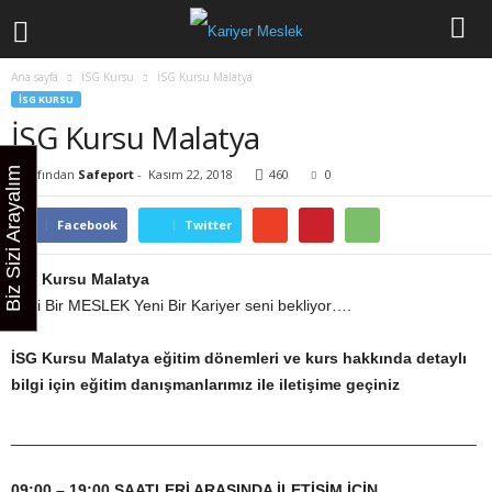
Ana sayfa
İSG Kursu
İSG Kursu Malatya
İSG KURSU
İSG Kursu Malatya
Biz Sizi Arayalım
Tarafından
Safeport
-
Kasım 22, 2018
460
0
Facebook
Twitter
İSG
Kursu Malatya
Yeni Bir MESLEK Yeni Bir Kariyer seni bekliyor….
İSG
Kursu Malatya
eğitim dönemleri ve kurs hakkında detaylı
bilgi için eğitim danışmanlarımız ile iletişime geçiniz
_____________________________________________________
09:00 – 19:00 SAATLERİ ARASINDA İLETİŞİM İÇİN