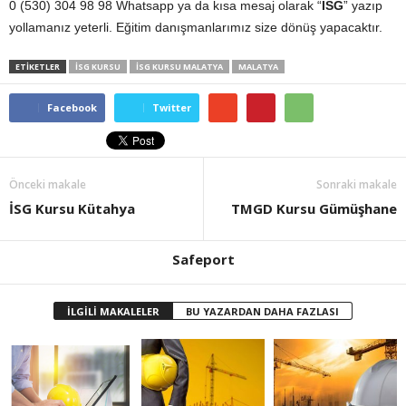
0 (530) 304 98 98 Whatsapp ya da kısa mesaj olarak “
İSG
” yazıp
yollamanız yeterli. Eğitim danışmanlarımız size dönüş yapacaktır.
ETİKETLER
ISG KURSU
İSG KURSU MALATYA
MALATYA
Facebook
Twitter
Önceki makale
Sonraki makale
İSG Kursu Kütahya
TMGD Kursu Gümüşhane
Safeport
İLGİLİ MAKALELER
BU YAZARDAN DAHA FAZLASI