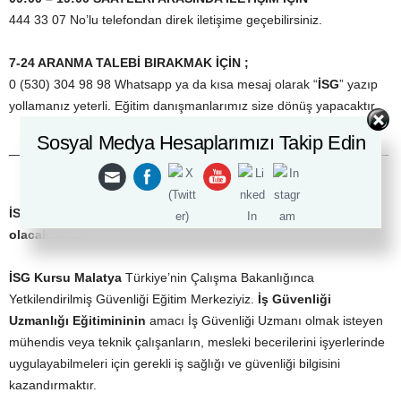
444 33 07 No’lu telefondan direk iletişime geçebilirsiniz.
7-24 ARANMA TALEBİ BIRAKMAK İÇİN ;
0 (530) 304 98 98 Whatsapp ya da kısa mesaj olarak “
İSG
” yazıp
yollamanız yeterli. Eğitim danışmanlarımız size dönüş yapacaktır.
Sosyal Medya Hesaplarımızı Takip Edin
_____________________________________________________
İSG
Kursu Malatya
sertifika sayesinde meslek sahibi
olacaksınız.
İSG
Kursu Malatya
Türkiye’nin Çalışma Bakanlığınca
Yetkilendirilmiş Güvenliği Eğitim Merkeziyiz.
İş Güvenliği
Uzmanlığı Eğitimininin
amacı İş Güvenliği Uzmanı olmak isteyen
mühendis veya teknik çalışanların, mesleki becerilerini işyerlerinde
uygulayabilmeleri için gerekli iş sağlığı ve güvenliği bilgisini
kazandırmaktır.