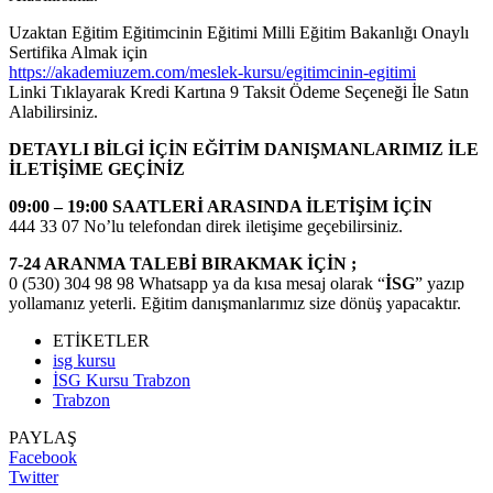
Uzaktan Eğitim Eğitimcinin Eğitimi Milli Eğitim Bakanlığı Onaylı
Sertifika Almak için
https://akademiuzem.com/meslek-kursu/egitimcinin-egitimi
Linki Tıklayarak Kredi Kartına 9 Taksit Ödeme Seçeneği İle Satın
Alabilirsiniz.
DETAYLI BİLGİ İÇİN EĞİTİM DANIŞMANLARIMIZ İLE
İLETİŞİME GEÇİNİZ
09:00 – 19:00 SAATLERİ ARASINDA İLETİŞİM İÇİN
444 33 07 No’lu telefondan direk iletişime geçebilirsiniz.
7-24 ARANMA TALEBİ BIRAKMAK İÇİN ;
0 (530) 304 98 98 Whatsapp ya da kısa mesaj olarak “
İSG
” yazıp
yollamanız yeterli. Eğitim danışmanlarımız size dönüş yapacaktır.
ETİKETLER
isg kursu
İSG Kursu Trabzon
Trabzon
PAYLAŞ
Facebook
Twitter