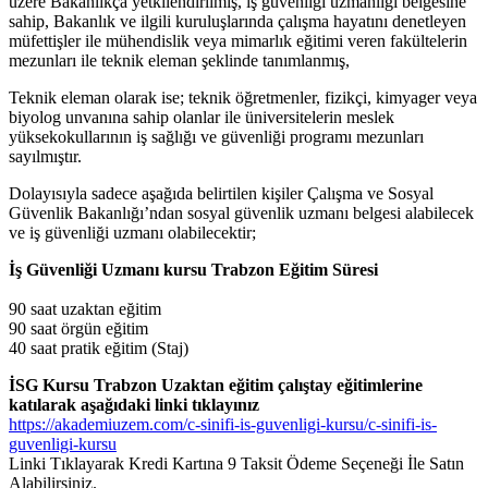
üzere Bakanlıkça yetkilendirilmiş, iş güvenliği uzmanlığı belgesine
sahip, Bakanlık ve ilgili kuruluşlarında çalışma hayatını denetleyen
müfettişler ile mühendislik veya mimarlık eğitimi veren fakültelerin
mezunları ile teknik eleman şeklinde tanımlanmış,
Teknik eleman olarak ise; teknik öğretmenler, fizikçi, kimyager veya
biyolog unvanına sahip olanlar ile üniversitelerin meslek
yüksekokullarının iş sağlığı ve güvenliği programı mezunları
sayılmıştır.
Dolayısıyla sadece aşağıda belirtilen kişiler Çalışma ve Sosyal
Güvenlik Bakanlığı’ndan sosyal güvenlik uzmanı belgesi alabilecek
ve iş güvenliği uzmanı olabilecektir;
İş Güvenliği Uzmanı kursu Trabzon Eğitim Süresi
90 saat uzaktan eğitim
90 saat örgün eğitim
40 saat pratik eğitim (Staj)
İSG
Kursu Trabzon Uzaktan eğitim çalıştay eğitimlerine
katılarak aşağıdaki linki tıklayınız
https://akademiuzem.com/c-sinifi-is-guvenligi-kursu/c-sinifi-is-
guvenligi-kursu
Linki Tıklayarak Kredi Kartına 9 Taksit Ödeme Seçeneği İle Satın
Alabilirsiniz.