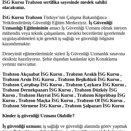
İSG
Kursu Trabzon
sertifika sayesinde meslek sahibi
olacaksınız.
İSG
Kursu Trabzon
Türkiye’nin Çalışma Bakanlığınca
Yetkilendirilmiş Güvenliği Eğitim Merkeziyiz.
İş Güvenliği
Uzmanlığı Eğitimininin
amacı İş Güvenliği Uzmanı olmak isteyen
mühendis veya teknik çalışanların, mesleki becerilerini işyerlerinde
uygulayabilmeleri için gerekli iş sağlığı ve güvenliği bilgisini
kazandırmaktır.
Deneyimli eğitmenlerimizle sizleri İş Güvenliği Uzmanlık sınavına
eksiksiz hazırlıyoruz. Şehir dışından katılanlar için Konaklama
yerimiz mevcuttur.
Trabzon Akçaabat İSG Kursu , Trabzon Araklı İSG Kursu ,
Trabzon Arsin İSG Kursu , Trabzon Beşikdüzü İSG Kursu ,
Trabzon Çarşıbaşı İSG Kursu , Trabzon Çaykara İSG Kursu ,
Trabzon Dernekpazarı İSG Kursu , Trabzon Düzköy
İSG
Kursu , Trabzon Hayrat İSG Kursu , Trabzon Köprübaşı İSG
Kursu , Trabzon Maçka İSG Kursu , Trabzon Of İSG Kursu ,
Trabzon Sürmene İSG Kursu , Trabzon Şalpazarı İSG Kursu
Kimler iş güvenliği Uzmanı Olabilir?
İş güvenliği uzmanı
; iş sağlığı ve güvenliği alanında görev yapmak