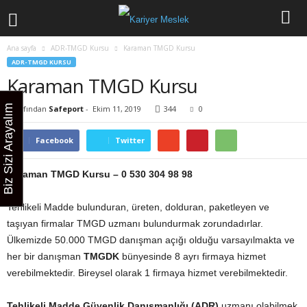
Ana sayfa
ADR-TMGD Kursu
Karaman TMGD Kursu
ADR-TMGD KURSU
Karaman TMGD Kursu
Biz Sizi Arayalım
Tarafından
Safeport
-
Ekim 11, 2019
344
0
Facebook
Twitter
Karaman TMGD Kursu –
0 530 304 98 98
Tehlikeli Madde bulunduran, üreten, dolduran, paketleyen ve
taşıyan firmalar TMGD uzmanı bulundurmak zorundadırlar.
Ülkemizde 50.000 TMGD danışman açığı olduğu varsayılmakta ve
her bir danışman
TMGDK
bünyesinde 8 ayrı firmaya hizmet
verebilmektedir. Bireysel olarak 1 firmaya hizmet verebilmektedir.
Tehlikeli Madde Güvenlik Danışmanlığı (ADR)
uzmanı olabilmek