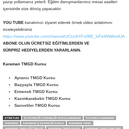
yazıp yollamanız yeterli. Eğitim danışmanlarımız mesai saatleri
içerisinde size dönüş yapacaktır.
YOU TUBE
kanalımızı ziyaret ederek örnek video anlatımını
inceleyebilirsiniz
https://www.youtube.com/channel/UCUvKYFn0BE_lvFkdNWAm8JA
ABONE OLUN ÜCRETSİZ EĞİTİMLERDEN VE
SÜRPRİZ HEDİYELERDEN YARARLANIN.
Karaman TMGD Kursu
Ayrancı TMGD Kursu
Başyayla TMGD Kursu
Ermenek TMGD Kursu
Kazımkarabekir TMGD Kursu
Sarıveliler TMGD Kursu
ETİKETLER
İŞ GÜVENLIĞI UZMANLIĞI KURSU KARAMAN
İSG KURSU KARAMAN
KARAMAN
KARAMAN İŞ GÜVENLIĞI KURSU
KARAMAN TMGD
KARAMAN TMGD EĞITIMLERI
KARAMAN TMGD KURSU
KARAMAN TMGD YENILEME