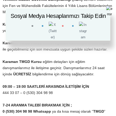
için Fen ve Mühendislik Fakültelerinin 4 Yıllık Lisans Bölümlerinden
Mezun olmak gerekmektedir.
Sosyal Medya Hesaplarımızı Takip Edin
Karaman TMGD Kursu
sayesinde meslek ile ilgili profesyonel
yetkinlikleri kazanacaksınız
Karaman TMGD Kursu
uzman eğitmen kadrosuyla sınavı başarı
ile geçebilmeniz için son mevzuata uygun şekilde sizleri hazırlar.
Karaman TMGD Kursu
eğitim detayları için eğitim
danışmanlarımız ile iletişime geçiniz. Danışmanlarımız 24 saat
içinde
ÜCRETSİZ
bilgilendirme için dönüş sağlayacaktır.
09:00 – 19:00 SAATLERİ ARASINDA İLETİŞİM İÇİN
444 33 07 – 0 (530) 304 98 98
7-24 ARANMA TALEBİ BIRAKMAK İÇİN ;
0 (530) 304 98 98 Whatsapp
ya da kısa mesaj olarak “
TMGD
”