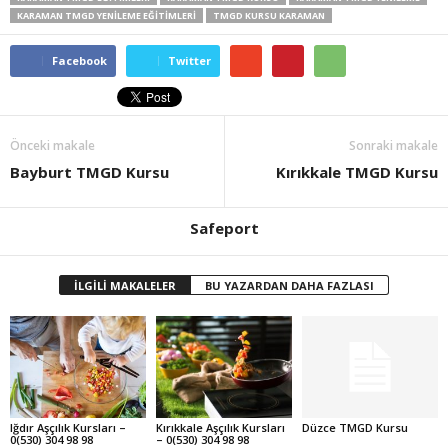
KARAMAN TMGD YENILEME EĞITIMLERI
TMGD KURSU KARAMAN
Facebook
Twitter
Önceki makale
Sonraki makale
Bayburt TMGD Kursu
Kırıkkale TMGD Kursu
Safeport
İLGİLİ MAKALELER
BU YAZARDAN DAHA FAZLASI
Iğdır Aşçılık Kursları –
Kırıkkale Aşçılık Kursları
Düzce TMGD Kursu
0(530) 304 98 98
– 0(530) 304 98 98