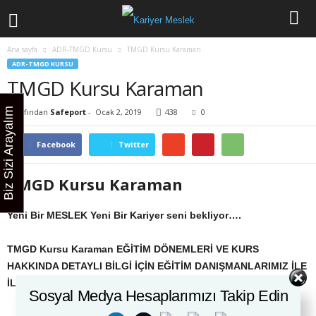
Ana sayfa
ADR-TMGD Kursu
TMGD Kursu Karaman
ADR-TMGD KURSU
TMGD Kursu Karaman
Biz Sizi Arayalım
Tarafından
Safeport
-
Ocak 2, 2019
438
0
Facebook
Twitter
TMGD Kursu Karaman
Yeni Bir MESLEK Yeni Bir Kariyer seni bekliyor….
TMGD Kursu Karaman
EĞİTİM DÖNEMLERİ VE KURS
HAKKINDA DETAYLI BİLGİ İÇİN EĞİTİM DANIŞMANLARIMIZ İLE
İLETİŞİME GEÇİNİZ
Sosyal Medya Hesaplarımızı Takip Edin