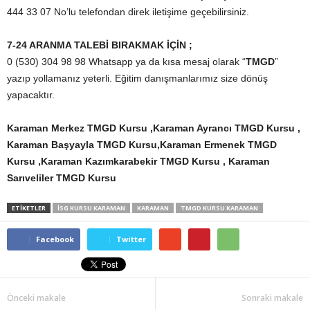
444 33 07 No’lu telefondan direk iletişime geçebilirsiniz.
7-24 ARANMA TALEBİ BIRAKMAK İÇİN ;
0 (530) 304 98 98 Whatsapp ya da kısa mesaj olarak “
TMGD
”
yazıp yollamanız yeterli. Eğitim danışmanlarımız size dönüş
yapacaktır.
Karaman Merkez TMGD Kursu ,Karaman Ayrancı TMGD Kursu ,
Karaman Başyayla TMGD Kursu,Karaman Ermenek TMGD
Kursu ,Karaman Kazımkarabekir TMGD Kursu , Karaman
Sarıveliler TMGD Kursu
ETİKETLER
İSG KURSU KARAMAN
KARAMAN
TMGD KURSU KARAMAN
Facebook
Twitter
Önceki makale
Sonraki makale