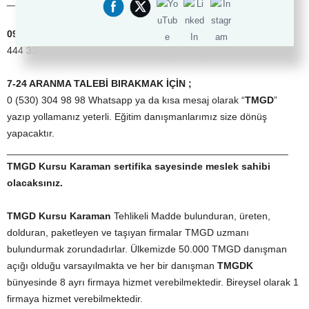
____________________________________________________
09:00 – 19:00 SAATLERİ ARASINDA İLETİŞİM İÇİN
444 33 07 No’lu telefondan direk iletişime geçebilirsiniz.
7-24 ARANMA TALEBİ BIRAKMAK İÇİN ;
0 (530) 304 98 98 Whatsapp ya da kısa mesaj olarak “
TMGD
”
yazıp yollamanız yeterli. Eğitim danışmanlarımız size dönüş
yapacaktır.
___________________________________________________
TMGD Kursu Karaman
sertifika sayesinde meslek sahibi
olacaksınız.
TMGD Kursu Karaman
Tehlikeli Madde bulunduran, üreten,
dolduran, paketleyen ve taşıyan firmalar TMGD uzmanı
bulundurmak zorundadırlar. Ülkemizde 50.000 TMGD danışman
açığı olduğu varsayılmakta ve her bir danışman
TMGDK
bünyesinde 8 ayrı firmaya hizmet verebilmektedir. Bireysel olarak 1
firmaya hizmet verebilmektedir.