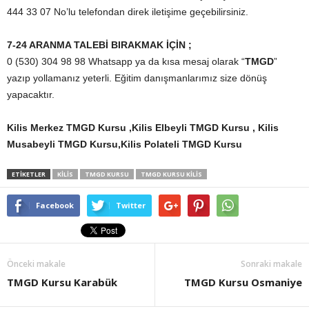
444 33 07 No’lu telefondan direk iletişime geçebilirsiniz.
7-24 ARANMA TALEBİ BIRAKMAK İÇİN ;
0 (530) 304 98 98 Whatsapp ya da kısa mesaj olarak “
TMGD
”
yazıp yollamanız yeterli. Eğitim danışmanlarımız size dönüş
yapacaktır.
Kilis Merkez TMGD Kursu ,Kilis Elbeyli TMGD Kursu , Kilis
Musabeyli TMGD Kursu,Kilis Polateli TMGD Kursu
ETİKETLER
KILIS
TMGD KURSU
TMGD KURSU KILIS
Facebook
Twitter
Önceki makale
Sonraki makale
TMGD Kursu Karabük
TMGD Kursu Osmaniye