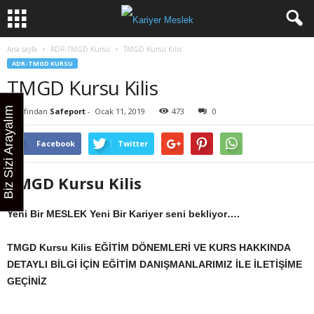
Ana sayfa
ADR-TMGD Kursu
TMGD Kursu Kilis
ADR-TMGD KURSU
TMGD Kursu Kilis
Biz Sizi Arayalım
Tarafından
Safeport
-
Ocak 11, 2019
473
0
Facebook
Twitter
TMGD Kursu Kilis
Yeni Bir MESLEK Yeni Bir Kariyer seni bekliyor….
TMGD Kursu Kilis
EĞİTİM DÖNEMLERİ VE KURS HAKKINDA
DETAYLI BİLGİ İÇİN EĞİTİM DANIŞMANLARIMIZ İLE İLETİŞİME
GEÇİNİZ