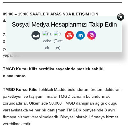
____________________________________________________
09:00 – 19:00 SAATLERİ ARASINDA İLETİŞİM İÇİN
444 33 07 No’lu telefondan direk iletişime geçebilirsiniz.
Sosyal Medya Hesaplarımızı Takip Edin
7-24 ARANMA TALEBİ BIRAKMAK İÇİN ;
0 (530) 304 98 98 Whatsapp ya da kısa mesaj olarak “
TMGD
”
yazıp yollamanız yeterli. Eğitim danışmanlarımız size dönüş
yapacaktır.
___________________________________________________
TMGD Kursu Kilis
sertifika sayesinde meslek sahibi
olacaksınız.
TMGD Kursu Kilis
Tehlikeli Madde bulunduran, üreten, dolduran,
paketleyen ve taşıyan firmalar TMGD uzmanı bulundurmak
zorundadırlar. Ülkemizde 50.000 TMGD danışman açığı olduğu
varsayılmakta ve her bir danışman
TMGDK
bünyesinde 8 ayrı
firmaya hizmet verebilmektedir. Bireysel olarak 1 firmaya hizmet
verebilmektedir.